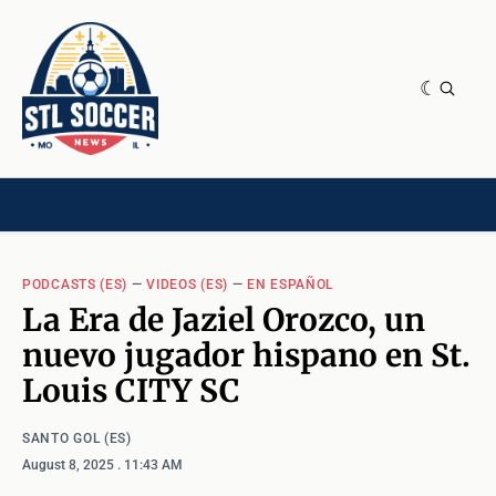
NEWS & OPINION
HOME[CHILD]
CONTRIBUTORS[CHILD]
TAGS
PODCASTS (ES)
—
VIDEOS (ES)
—
EN ESPAÑOL
La Era de Jaziel Orozco, un
nuevo jugador hispano en St.
Louis CITY SC
SANTO GOL (ES)
August 8, 2025
. 11:43 AM