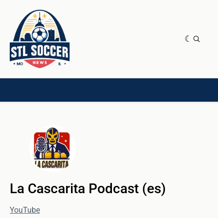
NEWS & OPINION
HOME[CHILD]
CONTRIBUTORS[CHILD]
TAGS
La Cascarita Podcast (es)
YouTube