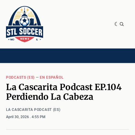
NEWS & OPINION
HOME[CHILD]
CONTRIBUTORS[CHILD]
TAGS
PODCASTS (ES)
—
EN ESPAÑOL
La Cascarita Podcast EP.104
Perdiendo La Cabeza
LA CASCARITA PODCAST (ES)
April 30, 2026
. 4:55 PM